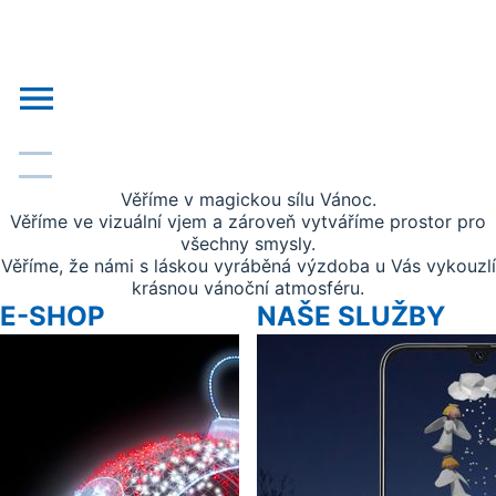
❄
❄
❄
❄
❄
❄
❄
❄
❄
❄
❄
❄
❄
❄
❄
❄
❄
❄
❄
❄
❄
❄
❄
❄
❄
❄
❄
❄
Věříme v magickou sílu Vánoc.
o nás
Věříme ve vizuální vjem a zároveň vytváříme prostor pro
všechny smysly.
novinky
Věříme, že námi s láskou vyráběná výzdoba u Vás vykouzlí
krásnou vánoční atmosféru.
realizace
E-SHOP
NAŠE SLUŽBY
akce
obchodní podklady
doprava, platba
kontakt