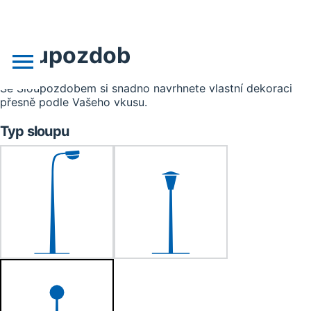
Sloupozdob
Se Sloupozdobem si snadno navrhnete vlastní dekoraci
přesně podle Vašeho vkusu.
o nás
Typ sloupu
novinky
realizace
akce
obchodní podklady
doprava, platba
kontakt