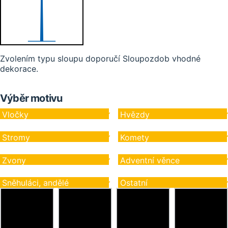
Zvolením typu sloupu doporučí Sloupozdob vhodné
dekorace.
Výběr motivu
Vločky
Hvězdy
Stromy
Komety
Zvony
Adventní věnce
Sněhuláci, andělé
Ostatní