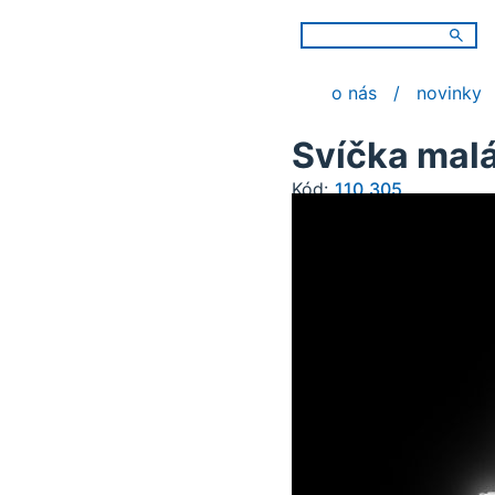
o nás
novinky
Svíčka mal
Kód:
110.305