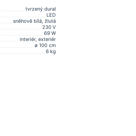
tvrzený dural
LED
sněhově bílá, žlutá
230
V
69
W
interiér, exteriér
ø 100 cm
6
kg