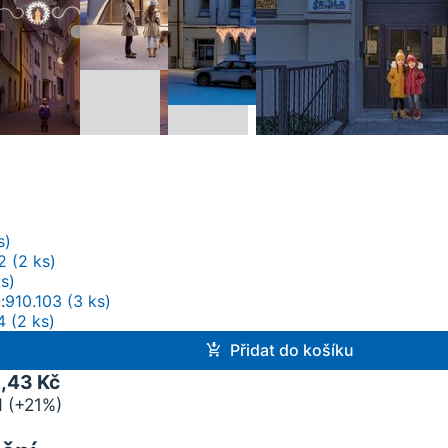
s)
2 (2 ks)
s)
u
910.103 (3 ks)
4 (2 ks)
Přidat do košíku
,43 Kč
 (+21%)