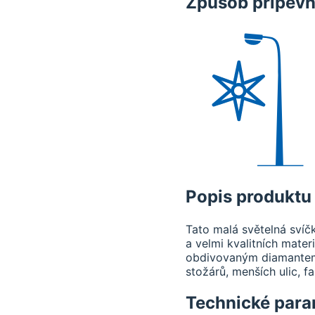
Způsob připevn
Popis produktu
Tato malá světelná svíč
a velmi kvalitních mater
obdivovaným diamantem 
stožárů, menších ulic, 
Technické para