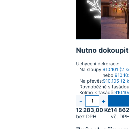
Nutno dokoupit
Uchycení dekorace
Na sloupy
910.101 (2 k
nebo
910.10
Na převěs
910.105 (2 k
Rovnoběžně s fasádo
Kolmo k fasádě
910.10
Počet
-
+
kusů
12 283,00 Kč
14 862
bez DPH
vč. DPH