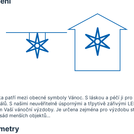
ění
ka patří mezi obecné symboly Vánoc. S láskou a péčí ji pro
iálů. S našimi neuvěřitelně úspornými a třpytivě zářivými L
Vaší vánoční výzdoby. Je určena zejména pro výzdobu stř
fasád menších objektů…
metry