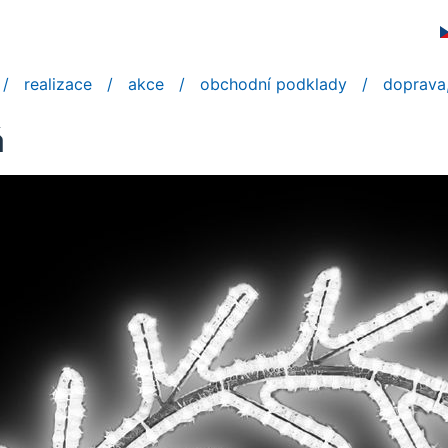
realizace
akce
obchodní podklady
doprava,
á