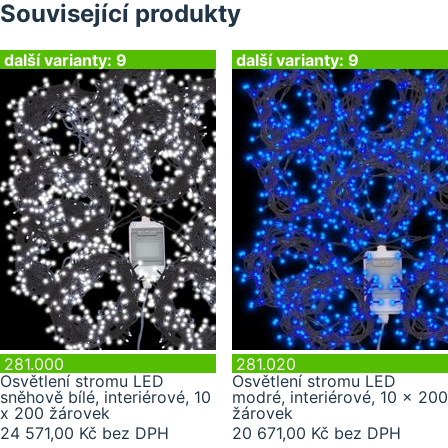
Související produkty
další varianty: 9
další varianty: 9
281.000
281.020
Osvětlení stromu LED
Osvětlení stromu LED
sněhově bílé, interiérové, 10
modré, interiérové, 10 x 200
x 200 žárovek
žárovek
24 571,00 Kč bez DPH
20 671,00 Kč bez DPH