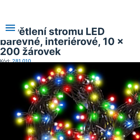
Osvětlení stromu LED
barevné, interiérové, 10 x
200 žárovek
o nás
Kód:
281.010
novinky
realizace
akce
obchodní podklady
doprava, platba
kontakt