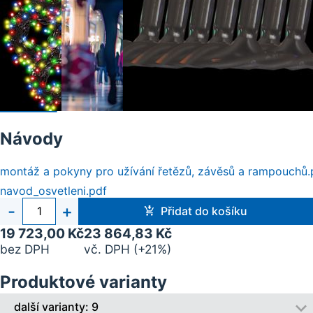
Návody
montáž a pokyny pro užívání řetězů, závěsů a rampouchů.
navod_osvetleni.pdf
Počet
-
+
Přidat do košíku
kusů
19 723,00 Kč
23 864,83 Kč
bez DPH
vč. DPH (+21%)
Produktové varianty
další varianty: 9