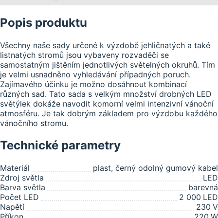
Popis produktu
Všechny naše sady určené k výzdobě jehličnatých a také
listnatých stromů jsou vybaveny rozvaděči se
samostatným jištěním jednotlivých světelných okruhů. Tím
je velmi usnadněno vyhledávání případných poruch.
Zajímavého účinku je možno dosáhnout kombinací
různých sad. Tato sada s velkým množství drobných LED
světýlek dokáže navodit komorní velmi intenzivní vánoční
atmosféru. Je tak dobrým základem pro výzdobu každého
vánočního stromu.
Technické parametry
Materiál
plast, černý odolný gumový kabel
Zdroj světla
LED
Barva světla
barevná
Počet LED
2 000
LED
Napětí
230
V
Příkon
220
W