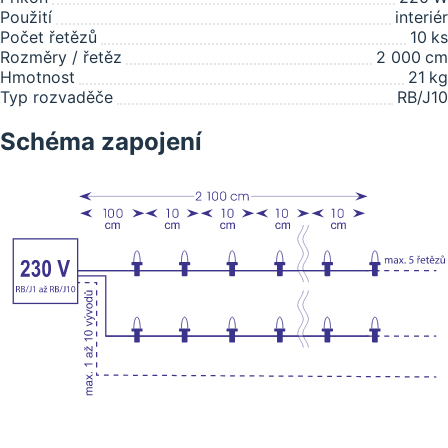
Použití
interiér
Počet řetězů
10
ks
Rozměry / řetěz
2 000
cm
Hmotnost
21
kg
Typ rozvaděče
RB/J10
Schéma zapojení