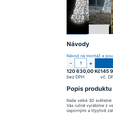
Návody
Návod na montáž a použ
Počet
-
+
kusů
120 630,00 Kč
145 
bez DPH
vč. D
Popis produktu
Naše velké 3D světelné 
Vás ručně vyrábíme z vel
úspornými a třpytivě z