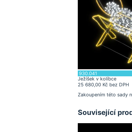
930.041
Ježíšek v kolíbce
25 680,00 Kč bez DPH
Zakoupením této sady n
Související pro