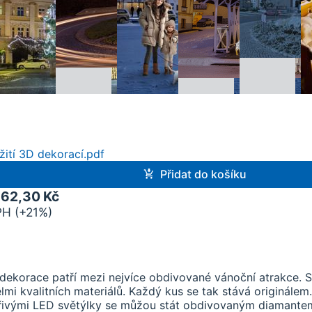
ití 3D dekorací.pdf
Přidat do košíku
962,30 Kč
PH (+21%)
dekorace patří mezi nejvíce obdivované vánoční atrakce. S 
mi kvalitních materiálů. Každý kus se tak stává originálem.
ářivými LED světýlky se můžou stát obdivovaným diamante