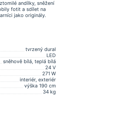
ztomilé andílky, sněžení
ily fotit a sdílet na
rníci jako originály.
tvrzený dural
LED
sněhově bílá, teplá bílá
24
V
271
W
interiér, exteriér
výška 190 cm
34
kg