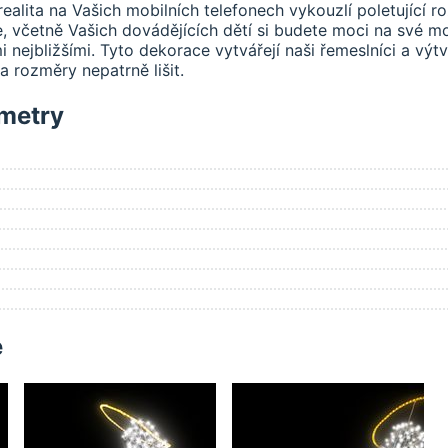
ealita na Vašich mobilních telefonech vykouzlí poletující ro
, včetně Vašich dovádějících dětí si budete moci na své mob
i nejbližšími. Tyto dekorace vytvářejí naši řemeslníci a výtva
 rozměry nepatrně lišit.
metry
e