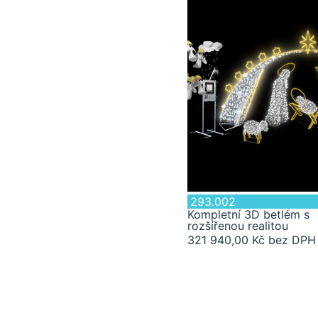
293.002
Kompletní 3D betlém s
rozšířenou realitou
321 940,00 Kč bez DPH