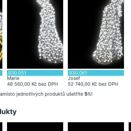
1 ks
1 ks
930.051
930.061
Marie
Josef
48 560,00 Kč bez DPH
52 740,00 Kč bez DPH
amísto jednotlivých produktů ušetříte
5
%!
dukty