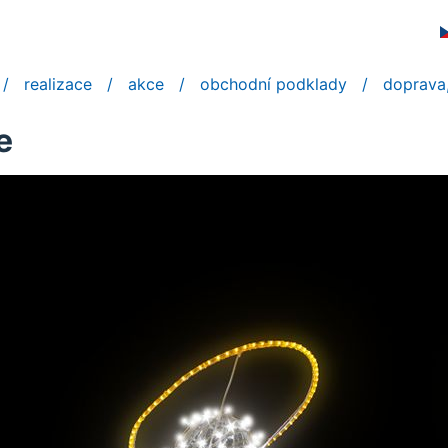
realizace
akce
obchodní podklady
doprava,
e