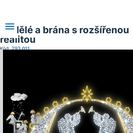
Andělé a brána s rozšířenou
realitou
Kód:
293.011
o nás
novinky
realizace
akce
obchodní podklady
doprava, platba
kontakt