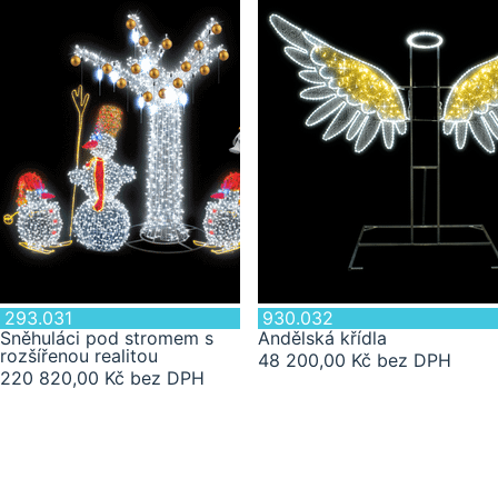
293.031
930.032
Sněhuláci pod stromem s
Andělská křídla
rozšířenou realitou
48 200,00 Kč bez DPH
220 820,00 Kč bez DPH