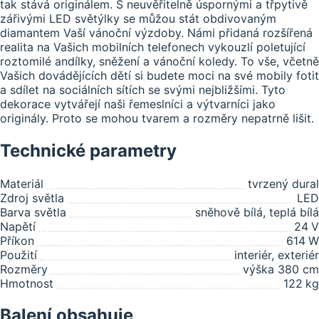
tak stává originálem. S neuvěřitelně úspornými a třpytivě
zářivými LED světýlky se můžou stát obdivovaným
diamantem Vaší vánoční výzdoby. Námi přidaná rozšířená
realita na Vašich mobilních telefonech vykouzlí poletující
roztomilé andílky, sněžení a vánoční koledy. To vše, včetně
Vašich dovádějících dětí si budete moci na své mobily fotit
a sdílet na sociálních sítích se svými nejbližšími. Tyto
dekorace vytvářejí naši řemeslníci a výtvarníci jako
originály. Proto se mohou tvarem a rozměry nepatrně lišit.
Technické parametry
Materiál
tvrzený dural
Zdroj světla
LED
Barva světla
sněhově bílá, teplá bílá
Napětí
24
V
Příkon
614
W
Použití
interiér, exteriér
Rozměry
výška 380 cm
Hmotnost
122
kg
Balení obsahuje