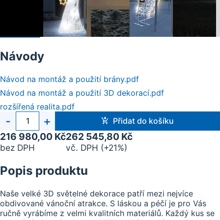
Návody
Návod na montáž a použití brány.pdf
Návod na montáž a použití 3D dekorací.pdf
rozšířená realita.pdf
Počet
-
+
Přidat do košíku
kusů
216 980,00 Kč
262 545,80 Kč
bez DPH
vč. DPH (+21%)
Popis produktu
Naše velké 3D světelné dekorace patří mezi nejvíce
obdivované vánoční atrakce. S láskou a péčí je pro Vás
ručně vyrábíme z velmi kvalitních materiálů. Každý kus se