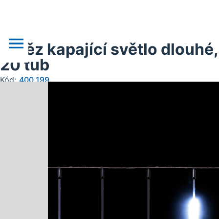
Řetěz kapající světlo dlouhé,
20 tub
Kód:
400.199
o nás
novinky
realizace
akce
obchodní podklady
doprava, platba
kontakt