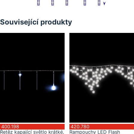
Související produkty
400.198
420.780
Řetěz kapající světlo krátké,
Rampouchy LED Flash