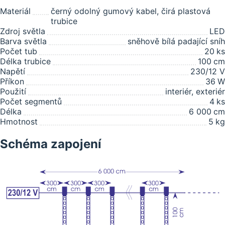
Materiál
černý odolný gumový kabel, čirá plastová
trubice
Zdroj světla
LED
Barva světla
sněhově bílá padající sníh
Počet tub
20
ks
Délka trubice
100
cm
Napětí
230/12 V
Příkon
36
W
Použití
interiér, exteriér
Počet segmentů
4
ks
Délka
6 000
cm
Hmotnost
5
kg
Schéma zapojení