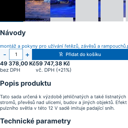
Návody
montáž a pokyny pro užívání řetězů, závěsů a rampouchů.
Počet
-
+
Přidat do košíku
kusů
49 378,00 Kč
59 747,38 Kč
bez DPH
vč. DPH (+21%)
Popis produktu
Tato sada určená k výzdobě jehličnatých a také listnatých
stromů, převěsů nad ulicemi, budov a jiných objektů. Efekt
pulzního světla v této 12 V sadě imituje padající sníh.
Technické parametry