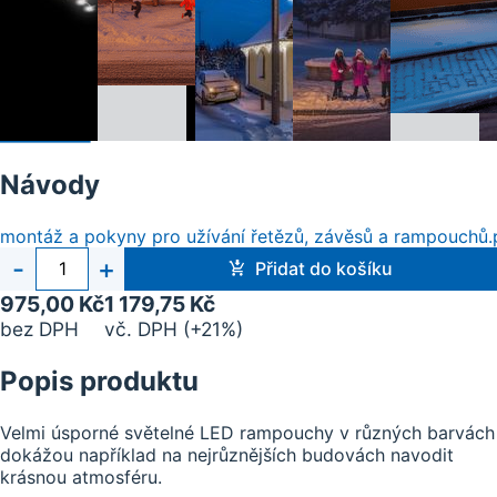
Návody
montáž a pokyny pro užívání řetězů, závěsů a rampouchů.
Počet
-
+
Přidat do košíku
kusů
975,00 Kč
1 179,75 Kč
bez DPH
vč. DPH (+21%)
Popis produktu
Velmi úsporné světelné LED rampouchy v různých barvách
dokážou například na nejrůznějších budovách navodit
krásnou atmosféru.