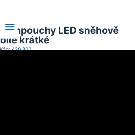
Rampouchy LED sněhově
bílé krátké
Kód:
420.800
o nás
novinky
realizace
akce
obchodní podklady
doprava, platba
kontakt