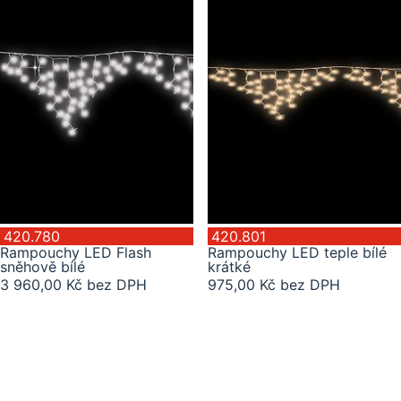
420.780
420.801
Rampouchy LED Flash
Rampouchy LED teple bílé
sněhově bílé
krátké
3 960,00 Kč bez DPH
975,00 Kč bez DPH