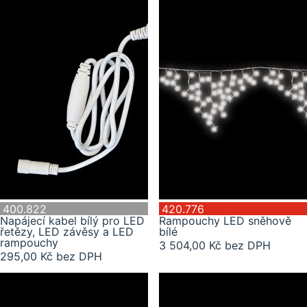
400.822
420.776
Napájecí kabel bílý pro LED
Rampouchy LED sněhově
řetězy, LED závěsy a LED
bílé
rampouchy
3 504,00 Kč bez DPH
295,00 Kč bez DPH