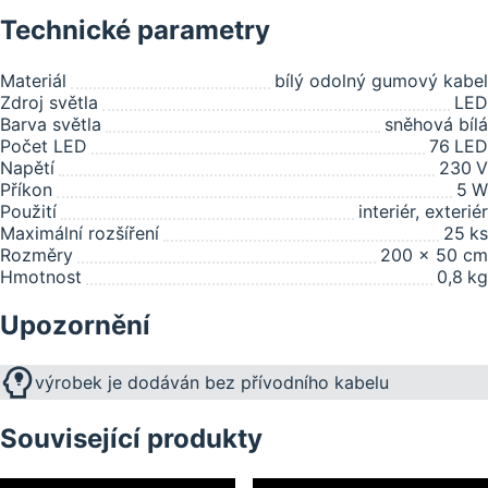
Technické parametry
Materiál
bílý odolný gumový kabel
Zdroj světla
LED
Barva světla
sněhová bílá
Počet LED
76
LED
Napětí
230
V
Příkon
5
W
Použití
interiér, exteriér
Maximální rozšíření
25
ks
Rozměry
200 x 50 cm
Hmotnost
0,8
kg
Upozornění
výrobek je dodáván bez přívodního kabelu
Související produkty