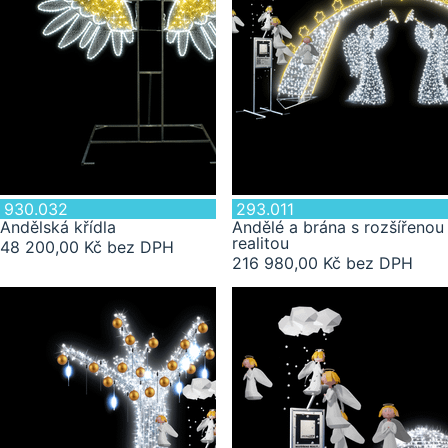
930.032
293.011
Andělská křídla
Andělé a brána s rozšířenou
realitou
48 200,00 Kč bez DPH
216 980,00 Kč bez DPH