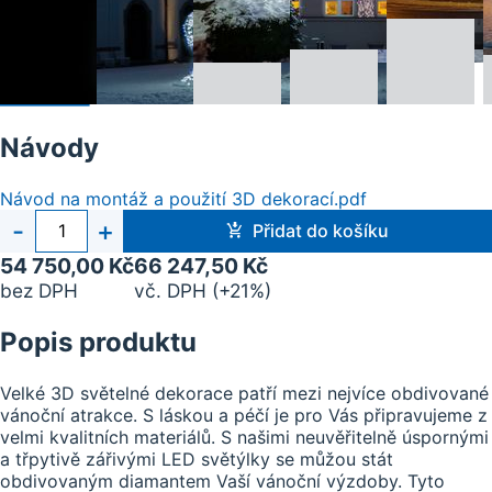
Návody
Návod na montáž a použití 3D dekorací.pdf
Počet
-
+
Přidat do košíku
kusů
54 750,00 Kč
66 247,50 Kč
bez DPH
vč. DPH (+21%)
Popis produktu
Velké 3D světelné dekorace patří mezi nejvíce obdivované
vánoční atrakce. S láskou a péčí je pro Vás připravujeme z
velmi kvalitních materiálů. S našimi neuvěřitelně úspornými
a třpytivě zářivými LED světýlky se můžou stát
obdivovaným diamantem Vaší vánoční výzdoby. Tyto