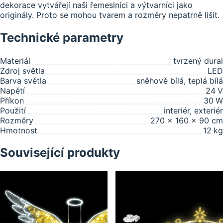
dekorace vytvářejí naši řemeslníci a výtvarníci jako
originály. Proto se mohou tvarem a rozměry nepatrně lišit.
Technické parametry
Materiál
tvrzený dural
Zdroj světla
LED
Barva světla
sněhově bílá, teplá bílá
Napětí
24
V
Příkon
30
W
Použití
interiér, exteriér
Rozměry
270 x 160 x 90 cm
Hmotnost
12
kg
Související produkty