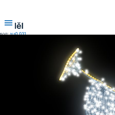
Anděl
Kód:
930.031
o nás
novinky
realizace
akce
obchodní podklady
doprava, platba
kontakt