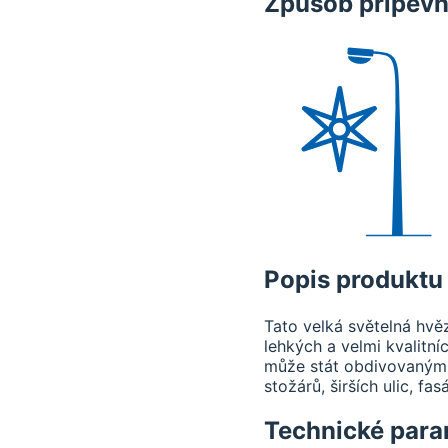
Způsob připevn
Popis produktu
Tato velká světelná hvě
lehkých a velmi kvalitní
může stát obdivovaným 
stožárů, širších ulic, fa
Technické para