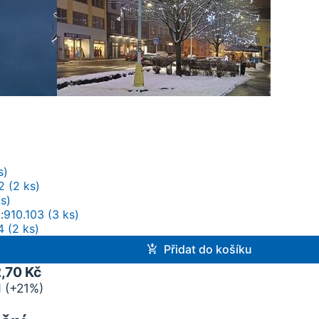
s)
2 (2 ks)
s)
u
910.103 (3 ks)
4 (2 ks)
Přidat do košíku
,70 Kč
 (+21%)