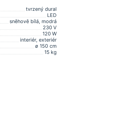
tvrzený dural
LED
sněhově bílá, modrá
230
V
120
W
interiér, exteriér
ø 150 cm
15
kg