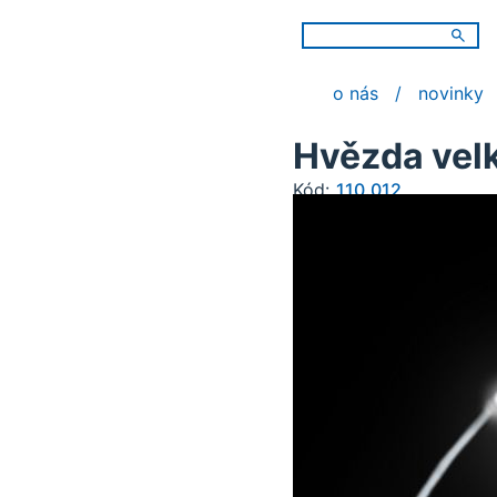
o nás
novinky
Hvězda vel
Kód:
110.012