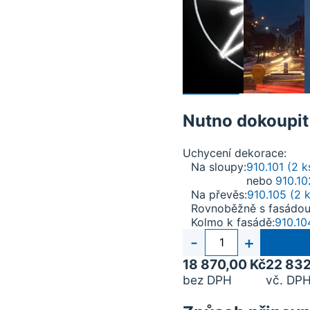
Nutno dokoupit
Uchycení dekorace
Na sloupy
910.101 (2 k
nebo
910.10
Na převěs
910.105 (2 k
Rovnoběžně s fasádo
Kolmo k fasádě
910.10
Počet
-
+
kusů
18 870,00 Kč
22 832
bez DPH
vč. DPH