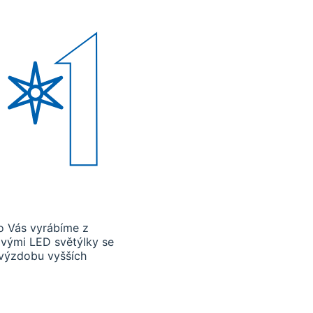
ro Vás vyrábíme z
řivými LED světýlky se
výzdobu vyšších