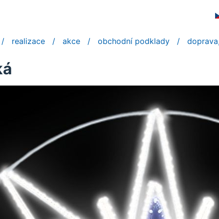
realizace
akce
obchodní podklady
doprava,
ká