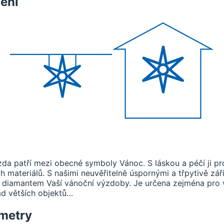
ění
zda patří mezi obecné symboly Vánoc. S láskou a péčí ji p
ch materiálů. S našimi neuvěřitelně úspornými a třpytivě zá
diamantem Vaší vánoční výzdoby. Je určena zejména pro 
sád větších objektů…
metry