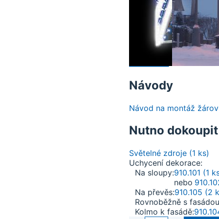
Návody
Návod na montáž žárove
Nutno dokoupit
Světelné zdroje (1 ks)
Uchycení dekorace
Na sloupy
910.101 (1 k
nebo
910.10
Na převěs
910.105 (2 k
Rovnoběžně s fasádo
Kolmo k fasádě
910.10