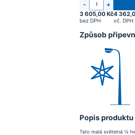
Počet
-
+
kusů
3 605,00 Kč
4 362,
bez DPH
vč. DPH
Způsob připevn
Popis produktu
Tato malá světelná ¼ h