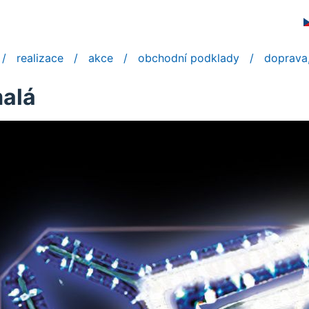
realizace
akce
obchodní podklady
doprava,
alá