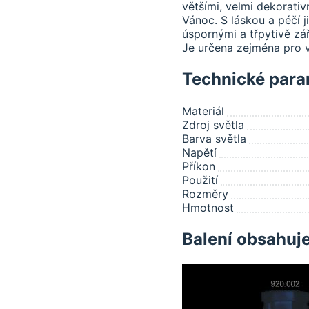
většími, velmi dekorativ
Vánoc. S láskou a péčí j
úspornými a třpytivě z
Je určena zejména pro v
Technické para
Materiál
Zdroj světla
Barva světla
Napětí
Příkon
Použití
Rozměry
Hmotnost
Balení obsahuj