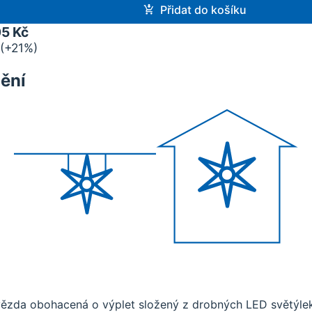
Přidat do košíku
05 Kč
 (+21%)
ění
vězda obohacená o výplet složený z drobných LED světýlek