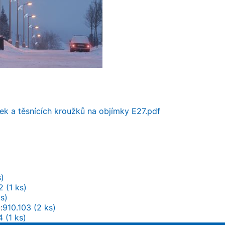
k a těsnících kroužků na objímky E27.pdf
s)
2 (1 ks)
s)
u
910.103 (2 ks)
4 (1 ks)