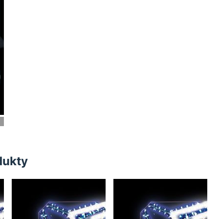
1 ks
dukty