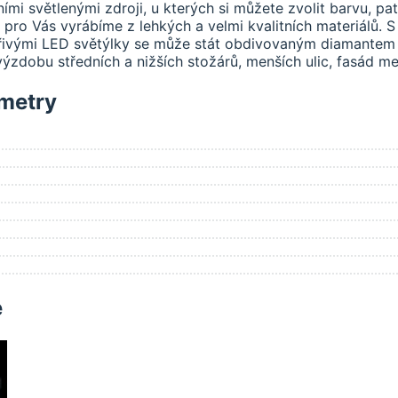
ními světlenými zdroji, u kterých si můžete zvolit barvu, p
i pro Vás vyrábíme z lehkých a velmi kvalitních materiálů. S
ářivými LED světýlky se může stát obdivovaným diamantem
ýzdobu středních a nižších stožárů, menších ulic, fasád m
metry
e