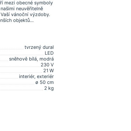
atří mezi obecné symboly
 našimi neuvěřitelně
 Vaší vánoční výzdoby.
enších objektů…
tvrzený dural
LED
sněhově bílá, modrá
230
V
21
W
interiér, exteriér
ø 50 cm
2
kg