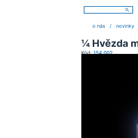
o nás
novinky
¼ Hvězda m
Kód:
154.002