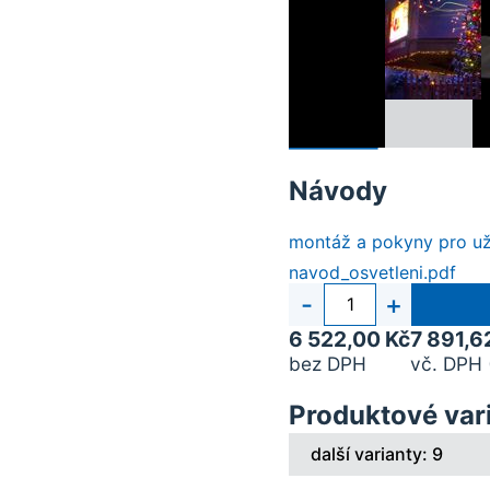
Návody
montáž a pokyny pro už
navod_osvetleni.pdf
Počet
-
+
kusů
6 522,00 Kč
7 891,6
bez DPH
vč. DPH 
Produktové var
další varianty: 9