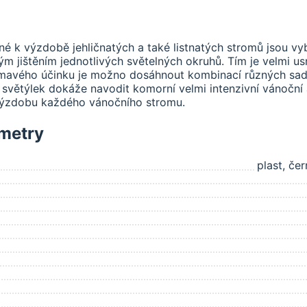
né k výzdobě jehličnatých a také listnatých stromů jsou 
m jištěním jednotlivých světelných okruhů. Tím je velmi u
ímavého účinku je možno dosáhnout kombinací různých sad
větýlek dokáže navodit komorní velmi intenzivní vánoční 
ýzdobu každého vánočního stromu.
metry
plast, če