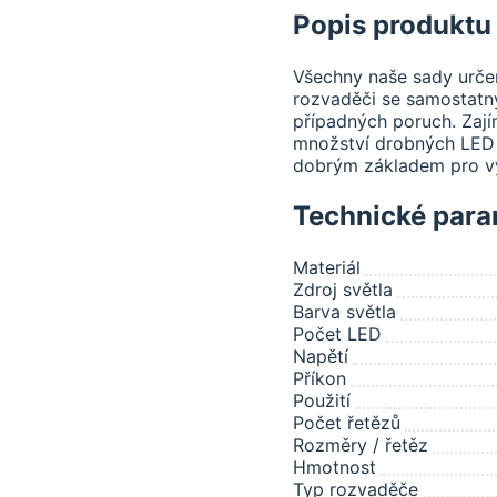
Popis produktu
Všechny naše sady urče
rozvaděči se samostatný
případných poruch. Zaj
množství drobných LED s
dobrým základem pro v
Technické para
Materiál
Zdroj světla
Barva světla
Počet LED
Napětí
Příkon
Použití
Počet řetězů
Rozměry / řetěz
Hmotnost
Typ rozvaděče