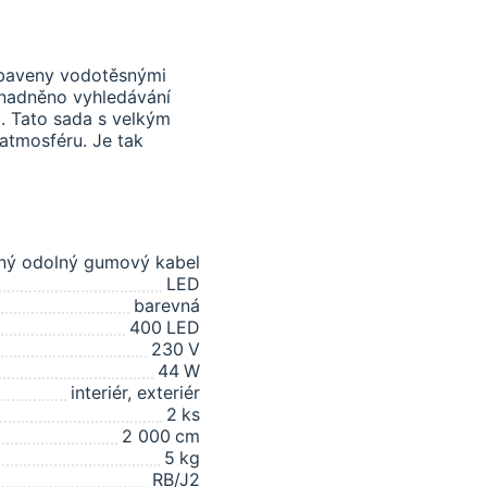
vybaveny vodotěsnými
snadněno vyhledávání
. Tato sada s velkým
atmosféru. Je tak
rný odolný gumový kabel
LED
barevná
400
LED
230
V
44
W
interiér, exteriér
2
ks
2 000
cm
5
kg
RB/J2