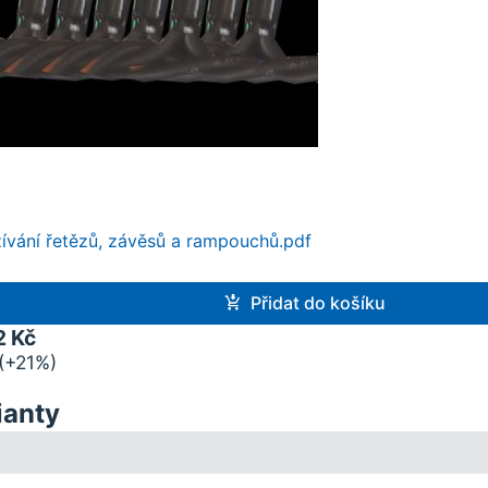
ívání řetězů, závěsů a rampouchů.pdf
Přidat do košíku
2 Kč
(+21%)
ianty