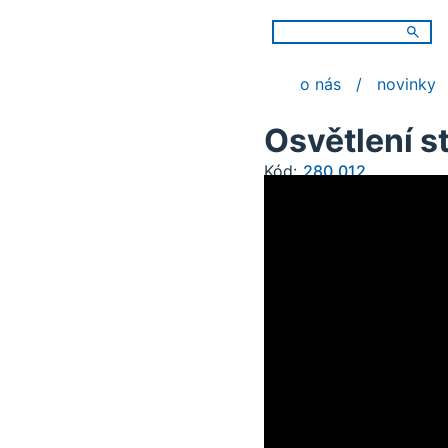
o nás
novinky
Osvětlení s
Kód:
280.012