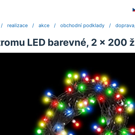
realizace
akce
obchodní podklady
doprava,
tromu LED barevné, 2 x 200 