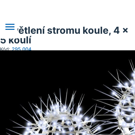
Osvětlení stromu koule, 4 x
5 koulí
Kód:
295.004
o nás
novinky
realizace
akce
obchodní podklady
doprava, platba
kontakt