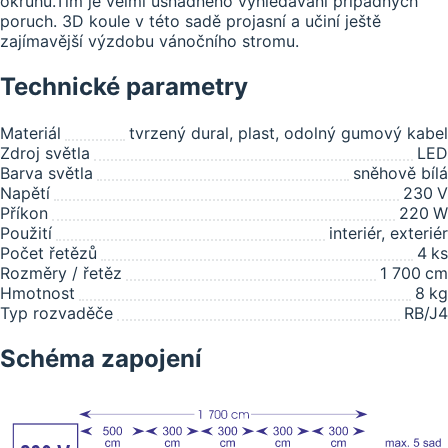
okruhů.Tím je velmi usnadněno vyhledávání případných
poruch. 3D koule v této sadě projasní a učiní ještě
zajímavější výzdobu vánočního stromu.
Technické parametry
Materiál
tvrzený dural, plast, odolný gumový kabel
Zdroj světla
LED
Barva světla
sněhově bílá
Napětí
230
V
Příkon
220
W
Použití
interiér, exteriér
Počet řetězů
4
ks
Rozměry / řetěz
1 700
cm
Hmotnost
8
kg
Typ rozvaděče
RB/J4
Schéma zapojení