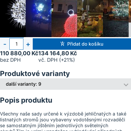
Počet
-
+
Přidat do košíku
kusů
110 880,00 Kč
134 164,80 Kč
bez DPH
vč. DPH (+21%)
Produktové varianty
další varianty: 9
Popis produktu
Všechny naše sady určené k výzdobě jehličnatých a také
listnatých stromů jsou vybaveny vodotěsnými rozvaděči
se samostatným jištěním jednotlivých světelných