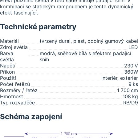
Efekt pulzního světla v této sadě imituje padající sníh. V
kombinaci se statickým rampouchem je tento dynamický
efekt fascinující.
Technické parametry
Materiál
tvrzený dural, plast, odolný gumový kabel
Zdroj světla
LED
Barva
modrá, sněhově bílá s efektem padající
světla
snih
Napětí
230
V
Příkon
360W
Použití
interiér, exteriér
Počet řetězů
9
ks
Rozměry / řetěz
1 700
cm
Hmotnost
108
kg
Typ rozvaděče
RB/D9
Schéma zapojení