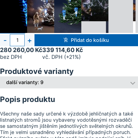
Počet
-
+
Přidat do košíku
kusů
280 260,00 Kč
339 114,60 Kč
bez DPH
vč. DPH (+21%)
Produktové varianty
další varianty: 9
Popis produktu
Všechny naše sady určené k výzdobě jehličnatých a také
listnatých stromů jsou vybaveny vodotěsnými rozvaděči
se samostatným jištěním jednotlivých světelných okruhů.
Tím je velmi usnadněno vyhledávání případných poruch.