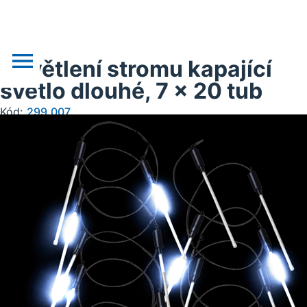
Osvětlení stromu kapající
světlo dlouhé, 7 x 20 tub
Kód:
299.007
o nás
novinky
realizace
akce
obchodní podklady
doprava, platba
kontakt