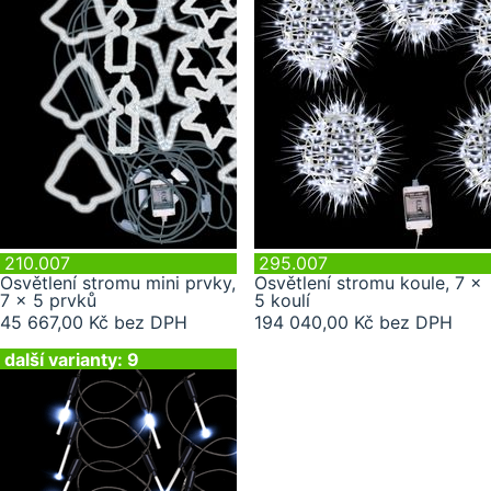
210.007
295.007
Osvětlení stromu mini prvky,
Osvětlení stromu koule, 7 x
7 x 5 prvků
5 koulí
45 667,00 Kč bez DPH
194 040,00 Kč bez DPH
další varianty: 9