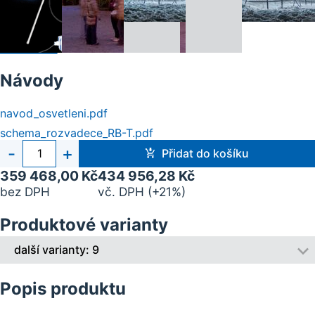
Návody
navod_osvetleni.pdf
schema_rozvadece_RB-T.pdf
Počet
-
+
Přidat do košíku
kusů
359 468,00 Kč
434 956,28 Kč
bez DPH
vč. DPH (+21%)
Produktové varianty
další varianty: 9
Popis produktu