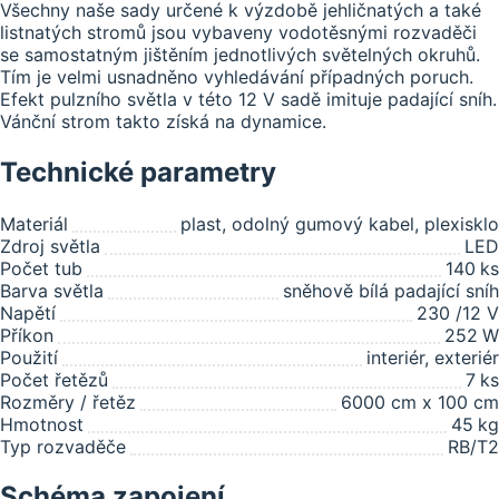
Všechny naše sady určené k výzdobě jehličnatých a také
listnatých stromů jsou vybaveny vodotěsnými rozvaděči
se samostatným jištěním jednotlivých světelných okruhů.
Tím je velmi usnadněno vyhledávání případných poruch.
Efekt pulzního světla v této 12 V sadě imituje padající sníh.
Vánční strom takto získá na dynamice.
Technické parametry
Materiál
plast, odolný gumový kabel, plexisklo
Zdroj světla
LED
Počet tub
140
ks
Barva světla
sněhově bílá padající sníh
Napětí
230 /12 V
Příkon
252
W
Použití
interiér, exteriér
Počet řetězů
7
ks
Rozměry / řetěz
6000 cm x 100 cm
Hmotnost
45
kg
Typ rozvaděče
RB/T2
Schéma zapojení