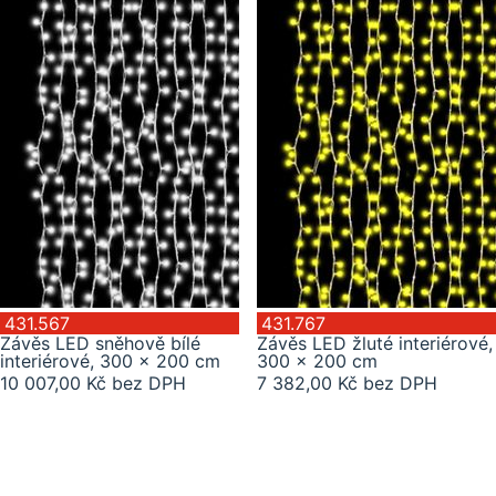
431.567
431.767
Závěs LED sněhově bílé
Závěs LED žluté interiérové,
interiérové, 300 x 200 cm
300 x 200 cm
10 007,00 Kč bez DPH
7 382,00 Kč bez DPH