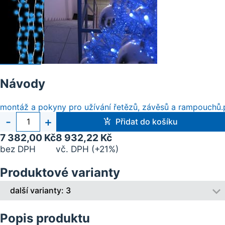
Návody
montáž a pokyny pro užívání řetězů, závěsů a rampouchů.
Počet
-
+
Přidat do košíku
kusů
7 382,00 Kč
8 932,22 Kč
bez DPH
vč. DPH (+21%)
Produktové varianty
další varianty: 3
Popis produktu