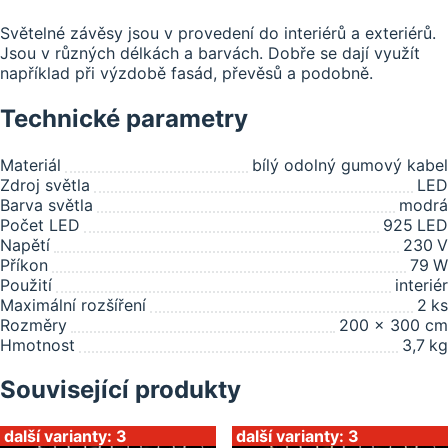
Světelné závěsy jsou v provedení do interiérů a exteriérů.
Jsou v různých délkách a barvách. Dobře se dají využít
například při výzdobě fasád, převěsů a podobně.
Technické parametry
Materiál
bílý odolný gumový kabel
Zdroj světla
LED
Barva světla
modrá
Počet LED
925
LED
Napětí
230
V
Příkon
79
W
Použití
interiér
Maximální rozšíření
2
ks
Rozměry
200 x 300 cm
Hmotnost
3,7
kg
Související produkty
další varianty: 3
další varianty: 3