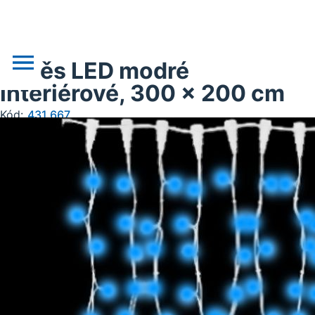
Závěs LED modré
interiérové, 300 x 200 cm
Kód:
431.667
o nás
novinky
realizace
akce
obchodní podklady
doprava, platba
kontakt