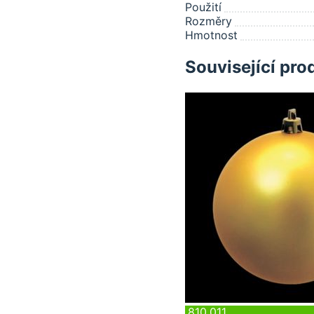
Použití
Rozměry
Hmotnost
Související pro
810.011