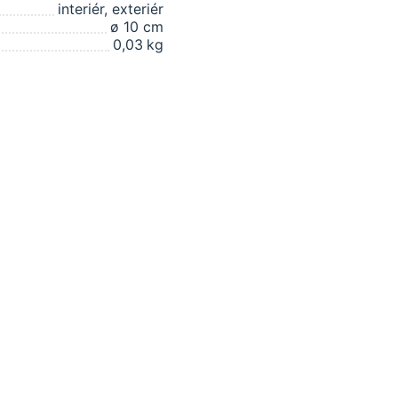
interiér, exteriér
ø 10 cm
0,03
kg