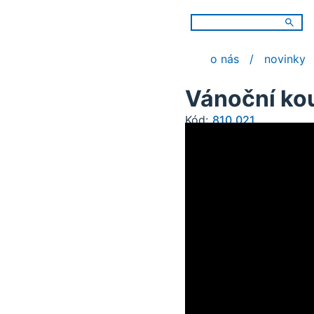
o nás
novinky
Vánoční kou
Kód:
810.021