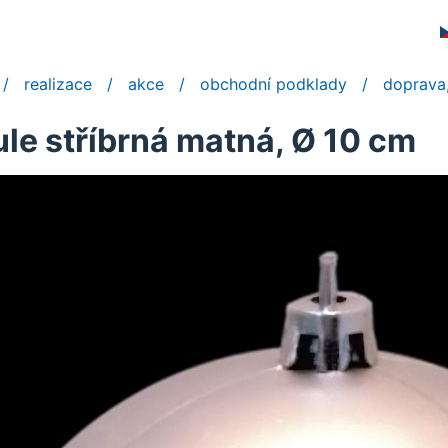
realizace
akce
obchodní podklady
doprava,
le stříbrná matná, Ø 10 cm