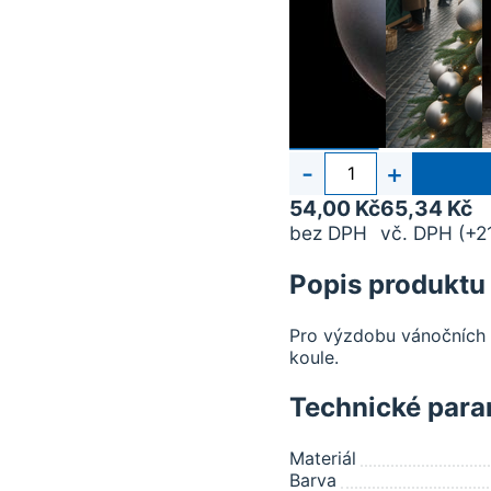
Počet
-
+
kusů
54,00 Kč
65,34 Kč
bez DPH
vč. DPH (+2
Popis produktu
Pro výzdobu vánočních s
koule.
Technické para
Materiál
Barva