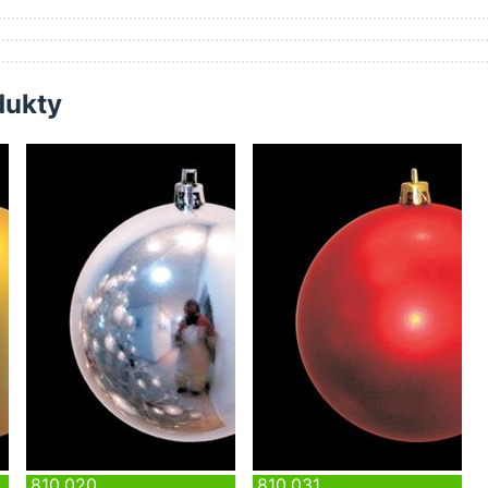
dukty
810.020
810.031