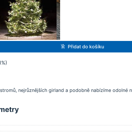
Přidat do košíku
1%)
tromů, nejrůznějších girland a podobně nabízíme odolné n
metry