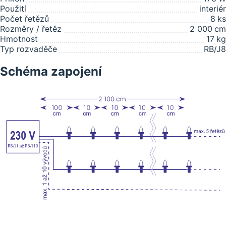
Použití
interiér
Počet řetězů
8
ks
Rozměry / řetěz
2 000
cm
Hmotnost
17
kg
Typ rozvaděče
RB/J8
Schéma zapojení