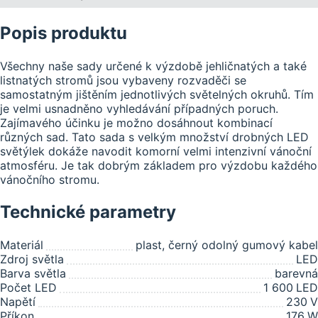
Popis produktu
Všechny naše sady určené k výzdobě jehličnatých a také
listnatých stromů jsou vybaveny rozvaděči se
samostatným jištěním jednotlivých světelných okruhů. Tím
je velmi usnadněno vyhledávání případných poruch.
Zajímavého účinku je možno dosáhnout kombinací
různých sad. Tato sada s velkým množství drobných LED
světýlek dokáže navodit komorní velmi intenzivní vánoční
atmosféru. Je tak dobrým základem pro výzdobu každého
vánočního stromu.
Technické parametry
Materiál
plast, černý odolný gumový kabel
Zdroj světla
LED
Barva světla
barevná
Počet LED
1 600
LED
Napětí
230
V
Příkon
176
W