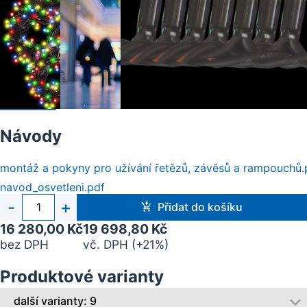
Návody
montáž a pokyny pro užívání řetězů, závěsů a rampouchů.
navod_osvetleni.pdf
Počet
-
+
Přidat do košíku
kusů
16 280,00 Kč
19 698,80 Kč
bez DPH
vč. DPH (+21%)
Produktové varianty
další varianty: 9