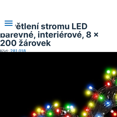
Osvětlení stromu LED
barevné, interiérové, 8 x
200 žárovek
o nás
Kód:
281.018
novinky
realizace
akce
obchodní podklady
doprava, platba
kontakt