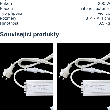
Příkon
200
W
Použití
interiér, exteriér
Typ připojení
vidlice
Rozměry
18 x 7 x 4 cm
Hmotnost
0,5
kg
Související produkty