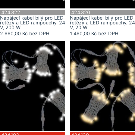
424.822
424.820
Napájecí kabel bílý pro LED
Napájecí kabel bílý pro LED
řetězy a LED rampouchy, 24
řetězy a LED rampouchy, 24
V, 200 W
V, 20 W
2 990,00 Kč bez DPH
1 490,00 Kč bez DPH