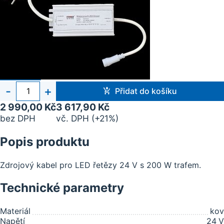
Počet
-
+
Přidat do košíku
kusů
2 990,00 Kč
3 617,90 Kč
bez DPH
vč. DPH (+21%)
Popis produktu
Zdrojový kabel pro LED řetězy 24 V s 200 W trafem.
Technické parametry
Materiál
kov
Napětí
24
V