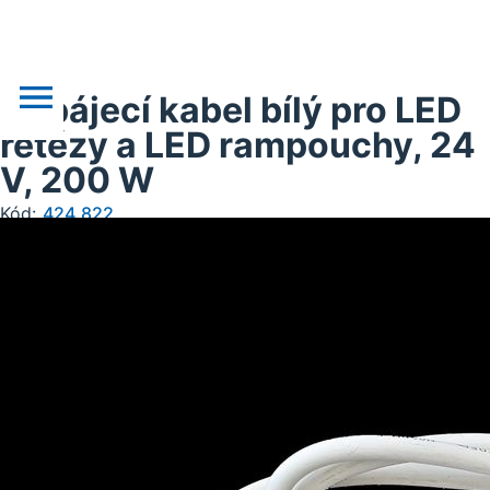
Napájecí kabel bílý pro LED
řetězy a LED rampouchy, 24
V, 200 W
o nás
Kód:
424.822
novinky
realizace
akce
obchodní podklady
doprava, platba
kontakt